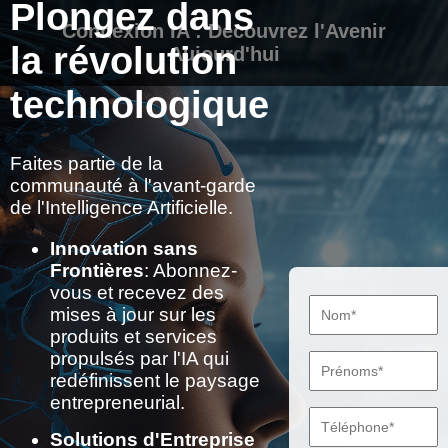
Plongez dans
Connexion IA : Découvrez l'Avenir
la révolution
Aujourd'hui
technologique
Faites partie de la
communauté à l'avant-garde
de l'Intelligence Artificielle.
Innovation sans
Frontières
: Abonnez-
vous et recevez des
mises à jour sur les
produits et services
propulsés par l'IA qui
redéfinissent le paysage
entrepreneurial.
Solutions d'Entreprise